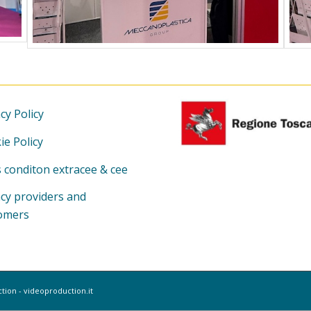
cy Policy
ie Policy
s conditon extracee
&
cee
acy
providers
and
omers
ion - videoproduction.it