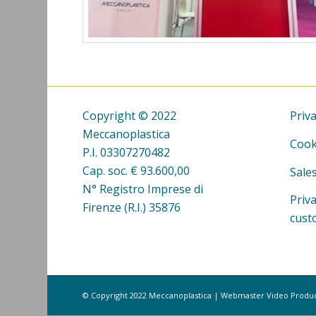
Copyright © 2022
Priva
Meccanoplastica
Cook
P.I. 03307270482
Cap. soc. € 93.600,00
Sale
N° Registro Imprese di
Priv
Firenze (R.I.) 35876
cust
© Copyright 2022 Meccanoplastica | Webmaster Video Product